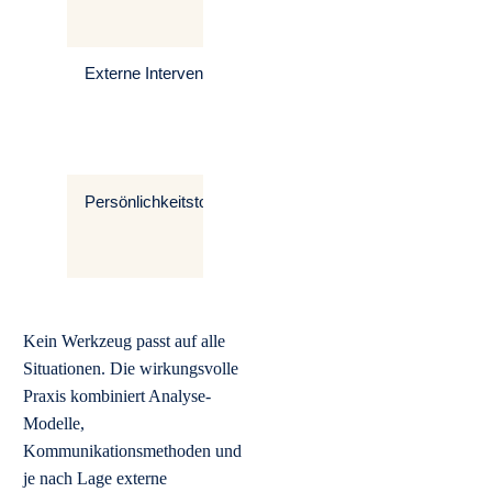
Vermeidung
Externe Intervention
Mediation,
Ab Gla
Moderation,
festg
Klärungshilfe,
Situat
Supervision
Persönlichkeitstools
Konflikttypentest,
Selbst
Persönlichkeitstests,
Teamv
Teamdiagnose
Kein Werkzeug passt auf alle
Situationen. Die wirkungsvolle
Praxis kombiniert Analyse-
Modelle,
Kommunikationsmethoden und
je nach Lage externe