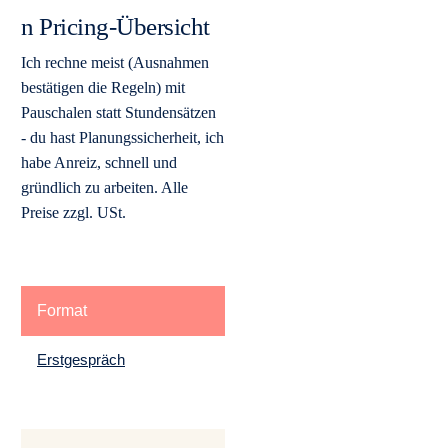
n Pricing-Übersicht
Ich rechne meist (Ausnahmen
bestätigen die Regeln) mit
Pauschalen statt Stundensätzen
- du hast Planungssicherheit, ich
habe Anreiz, schnell und
gründlich zu arbeiten. Alle
Preise zzgl. USt.
Format
Aufwand
Preis
W
Erstgespräch
30 Min
kostenlos
Kl
online
Fa
A