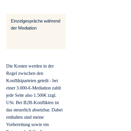
Wochen
mi
Be
Einzelgespräche während
nach
290-350
Be
Stunden
S
der Mediation
€ netto
ab
pro
Stunde
Die Kosten werden in der
Regel zwischen den
Konfliktparteien geteilt - bei
einer 3.000-€-Mediation zahlt
jede Seite also 1.500€ zzgl.
USt. Bei B2B-Konflikten ist
das steuerlich absetzbar. Dabei
enthalten sind meine
Vorbereitung sowie ein