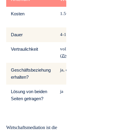
Kosten
1.500-10.000 €
ab 30.000
Instanz
Dauer
4-16 Wochen
2-7 Jahre
Vertraulichkeit
vollständig
öffentlich
(
ZivMediatG
)
Geschäftsbeziehung
ja, oft sogar gestärkt
fast nie
erhalten?
Lösung von beiden
ja
nein, eins
Urteil
Seiten getragen?
Wirtschaftsmediation ist die