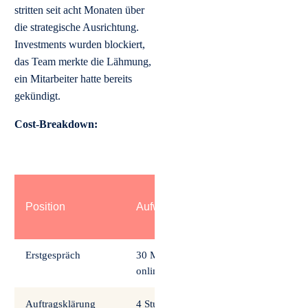
stritten seit acht Monaten über
die strategische Ausrichtung.
Investments wurden blockiert,
das Team merkte die Lähmung,
ein Mitarbeiter hatte bereits
gekündigt.
Cost-Breakdown:
Kosten
Position
Aufwand
zzgl.
USt.
Erstgespräch
30 Min
0 €
online
Auftragsklärung
4 Stunden
1.160 €