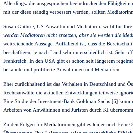
Allerdings: die ausgesprochen beeindruckenden Fähigkeite
mit der diese ständig verbessert werden, sollten Mediatorin
Susan Guthrie, US-Anwältin und Mediatorin, wirbt für Ihre
werden Mediatoren nicht ersetzen, aber sie werden die Media
weitreichende Aussage. Auffallend ist, dass die Bereitscha
beschäftigen, je nach Land sehr unterschiedlich ist. Sehr o
Frankreich. In den USA gibt es schon seit längerem regel
bekannte und profilierte Anwältinnen und Mediatoren.
Eher zurückhaltend ist das Verhalten in Deutschland und Öst
Rechtsanwälte die aktuellen Entwicklungen teilweise ignorie
Eine Studie der Investment-Bank Goldman Sachs [6] kommt
Arbeiten von Anwältinnen und Juristen durch KI übernomm
Zu den Folgen für Mediatorinnen gibt es leider noch keine 
Überzeugung, Ihre Leistungen seien an menschliche Fähigke