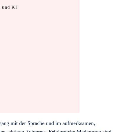
h und KI
mgang mit der Sprache und im aufmerksamen,
en, aktiven Zuhörens. Erfolgreiche Mediatoren sind